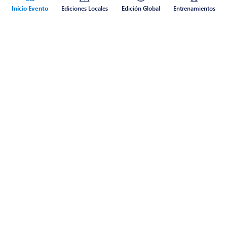
Inicio Evento
Ediciones Locales
Edición Global
Entrenamientos
Acerca del evento
Con ediciones locales y en línea, juntos celebramos una nueva edición
del Cloud Bootcamp Colombia para fortalecer nuestras habilidades
en Inteligencia Artificial con Microsoft Azure & Power Platform,
compartir con los demás y vivir una experiencia en otro nivel al puro
estilo colombiano.
¡Quien lo vive es quien lo goza!
DÓNDE
En Línea (Global)
En Persona (Colombia)
CÚANDO